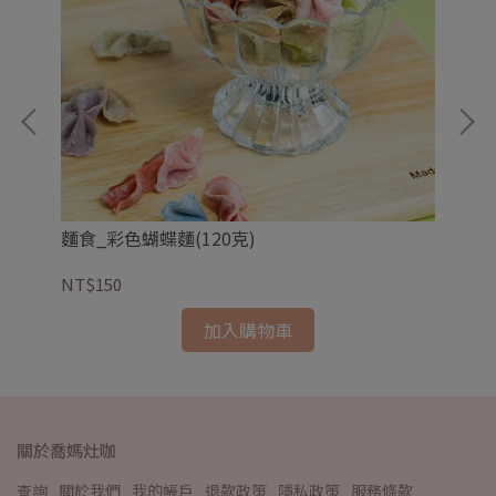
麵食_彩色蝴蝶麵(120克)
大
NT$150
NT
加入購物車
關於喬媽灶咖
查詢
關於我們
我的帳戶
退款政策
隱私政策
服務條款