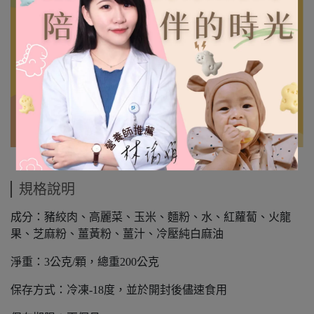
規格說明
成分：豬絞肉、高麗菜、玉米、麵粉、水、紅蘿蔔、火龍
果、芝麻粉、薑黃粉、薑汁、冷壓純白麻油
淨重：3公克/顆，總重200公克
保存方式：冷凍-18度，並於開封後儘速食用