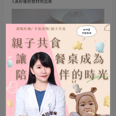
3.蒸好後把食材夾出來
4.倒扣的小碗打開,就有一碗好喝的蘋果洋蔥水