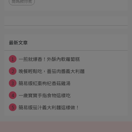
喬媽教你煮
最新文章
1
一煎就爆香！外酥內軟蘿蔔糕
2
晚餐輕鬆吃，番茄肉醬義大利麵
3
簡易版紅棗枸杞香菇雞湯
4
一歲寶寶手指食物這樣吃
5
簡易版茄汁義大利麵這樣做！