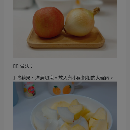
👉🏻 做法：
1.將蘋果、洋蔥切塊。放入有小碗倒扣的大碗內。